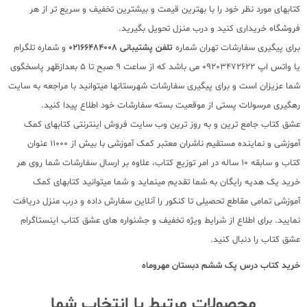
کتابهای مورد نظر خود را با بهترین قیمت و بیشترین تخفیف و سریع تر از هر
فروشگاه خریداری کنید و درب منزل تحویل بگیرید.
برای پیگیری سفارشات تهران شماره
تلفن پشتیبانی 02166484008
و شماره تلگرام
یا واتس اپ 09203472622 می باشد که از ساعت 9 صبح تا 5 بعدازظهر پاسخگوی
شما عزیزان است و برای پیگیری سفارشات شهرستانها میتوانید با مراجعه به سایت
رهگیری مرسولات پستی از موقعیت بسته سفارشات خود اطلاع پیدا کنید.
عشق کتاب جامع ترین و به روز ترین وب سایت فروش اینترنتی کتابهای کمک
آموزشی و نماینده مستقیم ناشران معتبر کمک آموزشی با بیش از 11000 عنوان
کتاب و سابقه 10 ساله در امر توزیع کتاب، علاوه بر ارسال سفارشات شما روی هر
خرید یک هدیه رایگان به شما تقدیم مینماید و شما میتوانید کتابهای کمک
آموزشی تمامی مقاطع تحصیلی تا کنکور را آنلاین سفارش داده و درب منزل دریافت
نمایید. برای اطلاع از شرایط ویژه تخفیف و جشنواره های عشق کتاب اینستاگرام
عشق کتاب را دنبال کنید.
خرید کتاب
درس پک ششم دبستان مهروماه
محصولات مرتبط با انتخاب شما