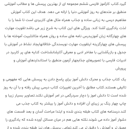
گیرد.کتاب کارآموز فارسی ششم مجموعه ای از بهترین پرسش ها و مطالب آموزشی
منطبق بر متدهای به روز آموزشی دنیا را ارائه می دهد. هدف این کتاب آموزش
مفاهیم درسی به زبانی ساده و جذاب همراه مثال های کاربردی است تا شما را با
لذت یادگیری آشنا کند. ویژگی های این کتاب به شرح زیر می باشد:تقویت مهارت
های چهارگانه زبان آموزیدرس نامه های ساده و روان همراه مثالتثبیت آموخته ها با
پرسش های چهارگزینه ایتقویت مهارت نویسندگی خلاقانهایجاد نشاط در آموزش با
جدول و بازیآشنایی با مفاخر ادبی و معرفی آثارشانشناخت کنایه های پر کاربرد در
ادبیات فارسی با تصویرهای جذابجهار آزمون منطبق با استانداردهای آموزش و
پرورش
یک کتاب جذاب و محرک دانش آموز برای پاسخ دادن به پرسش هایی که مفهومی و
تالیفی هستند.کتاب مطابق با آخرین تغییرات کتاب درسی پیش رفته و با آن به روز
شده است تا دانش اموز را دچار سردرگمی در امر آموزش نکند.تصاویر بسیار زیبا و
چاپ چهار رنگ بر زیبای آن افزاده و دانش آموز را بیشتر به کتاب جذب می
کند.درسنامه های کتاب طبقه بندی شده و ابتدا مباحث آسان و بعد قسمت های
دشوار آموز داده می شوند.نکته هایی هم در میان مسائل آورده شده که یادگیری را
عمیق تر و آموزش را دقیق تر می کند.تمامی پرسش های نیز طبقه بندی شده و از