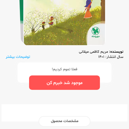
نویسنده:
مریم کاظمی میقانی
سال انتشار: 1401
توضیحات بیشتر
فعلا تموم کردیم!
موجود شد خبرم کن
مشخصات محصول
ناشر:‌
مهر و ماه