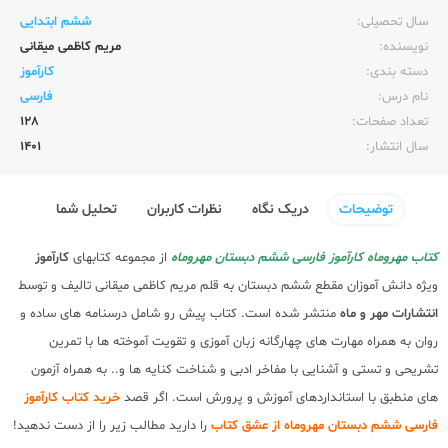
سال تحصیلی:‌
ششم ابتدایی
نویسنده:‌
مریم کاظمی میقانی
دسته بندی:
کارآموز
نام درس:
فارسی
تعداد صفحات:‌
128
سال انتشار:‌
1401
توضیحات
دریک نگاه
نظرات کاربران
تحلیل شما
کتاب مهروماه کارآموز فارسی ششم دبستان مهروماه
از مجموعه کتابهای
کارآموز
ویژه دانش آموزان مقطع ششم دبستان به قلم مریم کاظمی میقانی تالیف و توسط
انتشارات مهر و ماه
منتشر شده است. کتاب پیش رو شامل درسنامه های ساده و
روان به همراه مهارت های چهارگانه زبان آموزی و تقویت آموخته ها با تمرین
تشریحی و تستی و آشنایی با مفاخر ادبی و شناخت کنایه ها و.. به همراه آزمون
های منطبق با استانداردهای آموزش و پرورش است. اگر قصد
خرید کتاب کارآموز
فارسی ششم دبستان مهروماه از عشق کتاب
را دارید مطالب زیر را از دست ندهید!