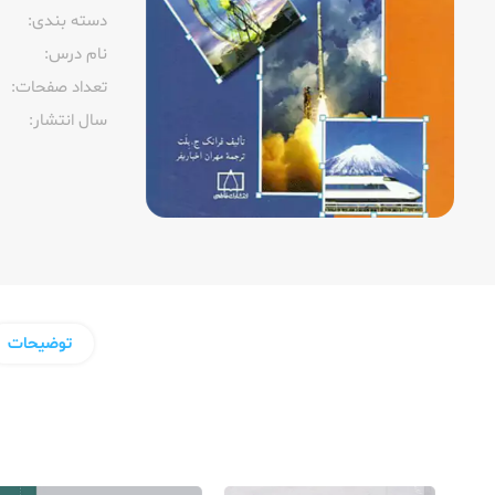
دسته بندی:
نام درس:
تعداد صفحات:‌
سال انتشار:‌
توضیحات