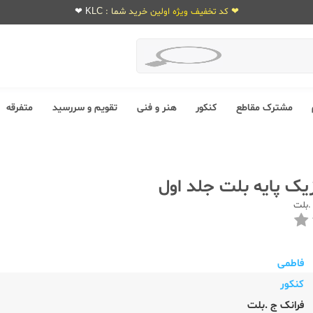
❤ کد تخفیف ویژه اولین خرید شما : KLC ❤
مشترک مقاطع
کنکور
هنر و فنی
تقویم و سررسید
متفرقه
یک پایه بلت جلد اول
.بلت
فاطمی
کنکور
فرانک ج .بلت