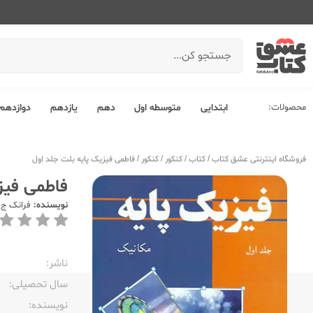
محصولات:
ابتدایی
متوسطه اول
دهم
یازدهم
دوازدهم
فروشگاه اینترنتی عشق کتاب
/
کتاب
/
کنکور
/
کنکور
/
فاطمی فیزیک پایه بلت جلد اول
فاطمی فیز
نویسنده:
فرانک ج 
ناشر:‌
سال تحصیلی:‌
نویسنده:‌