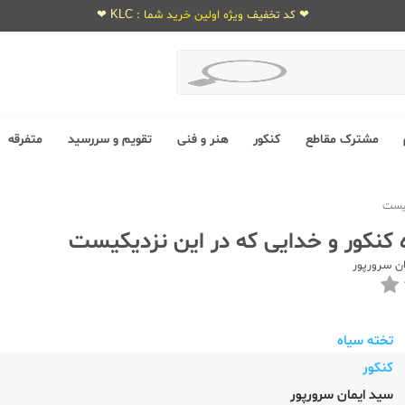
❤ کد تخفیف ویژه اولین خرید شما : KLC ❤
مشترک مقاطع
کنکور
هنر و فنی
تقویم و سررسید
متفرقه
کیست
 کنکور و خدایی که در این نزدیکیست
ن سرورپور
تخته سیاه
کنکور
سید ایمان سرورپور