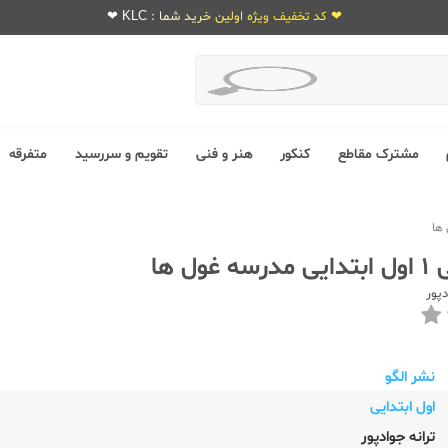
❤ کد تخفیف ویژه اولین خرید شما : KLC ❤
مشترک مقاطع
کنکور
هنر و فنی
تقویم و سررسید
متفرقه
ول ها
دپور
نشر الگو
اول ابتدایی
ترانه جوادپور