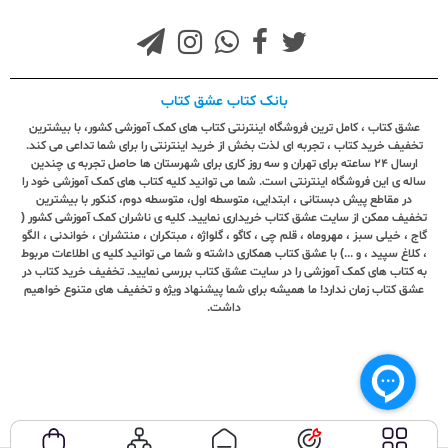
بانک کتاب عشق کتاب
عشق کتاب ، کامل ترین فروشگاه اینترنتی کتاب های کمک آموزشی کشور، با بیشترین
تخفیف خرید کتاب ، تجربه ای لذت بخش از خرید اینترنتی را برای شما تداعی می کند.
ارسال ٢٤ ساعته برای تهران و سه روز کاری برای شهرستان ها حاصل تجربه ی چندین
ساله ی این فروشگاه اینترنتی است. شما می توانید کلیه کتاب های کمک آموزشی خود را
در مقاطع پیش دبستانی ، ابتدایی، متوسطه اول، متوسطه دوم، کنکور با بیشترین
تخفیف ممکن از سایت عشق کتاب خریداری نمایید. کلیه ی ناشران کمک آموزشی کشور (
گاج ، خیلی سبز ، مهروماه ، قلم چی ، کاگو ، گلواژه ، مبتکران ، منتشران ، خواندنی ، الگو
، کلاغ سپید ، و ...) با عشق کتاب همکاری داشته و شما می توانید کلیه ی اطلاعات مربوط
به کتاب های کمک آموزشی را در سایت عشق کتاب بررسی نمایید. تخفیف خرید کتاب در
عشق کتاب زمان ندارد! ما همیشه برای شما پیشنهاد ویژه و تخفیف های متنوع خواهیم
داشت.