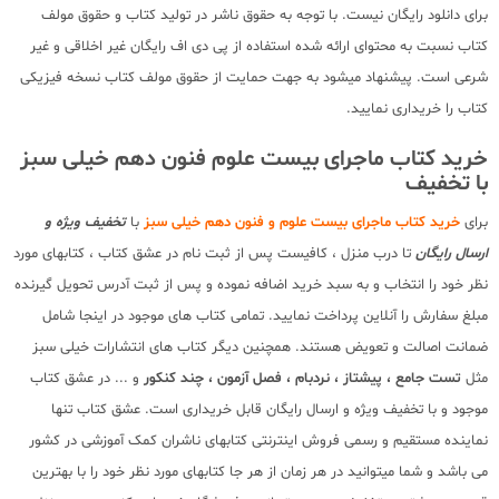
برای دانلود رایگان نیست. با توجه به حقوق ناشر در تولید کتاب و حقوق مولف
کتاب نسبت به محتوای ارائه شده استفاده از پی دی اف رایگان غیر اخلاقی و غیر
شرعی است. پیشنهاد میشود به جهت حمایت از حقوق مولف کتاب نسخه فیزیکی
کتاب را خریداری نمایید.
خرید کتاب ماجرای بیست علوم فنون دهم خیلی سبز
با تخفیف
برای
خرید کتاب ماجرای بیست علوم و فنون دهم خیلی سبز
با
تخفیف ویژه و
ارسال رایگان
تا درب منزل ، کافیست پس از ثبت نام در عشق کتاب ، کتابهای مورد
نظر خود را انتخاب و به سبد خرید اضافه نموده و پس از ثبت آدرس تحویل گیرنده
مبلغ سفارش را آنلاین پرداخت نمایید. تمامی کتاب های موجود در اینجا شامل
ضمانت اصالت و تعویض هستند. همچنین دیگر کتاب های انتشارات خیلی سبز
مثل
تست جامع ، پیشتاز ، نردبام ، فصل آزمون ، چند کنکور
و ... در عشق کتاب
موجود و با تخفیف ویژه و ارسال رایگان قابل خریداری است. عشق کتاب تنها
نماینده مستقیم و رسمی فروش اینترنتی کتابهای ناشران کمک آموزشی در کشور
می باشد و شما میتوانید در هر زمان از هر جا کتابهای مورد نظر خود را با بهترین