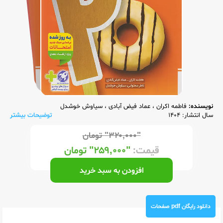
نویسنده:
فاطمه اکران
،
عماد فیض آبادی
،
سیاوش خوشدل
سال انتشار: 1404
توضیحات بیشتر
"۳۲۰,۰۰۰"
تومان
قیمت:
"۲۵۹,۰۰۰"
تومان
افزودن به سبد خرید
دانلود رایگان pdf صفحات