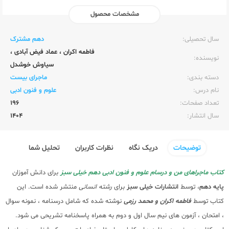
مشخصات محصول
ناشر:‌
خیلی سبز
سال تحصیلی:‌
دهم مشترک
فاطمه اکران
،
عماد فیض آبادی
،
نویسنده:‌
سیاوش خوشدل
دسته بندی:
ماجرای بیست
نام درس:
علوم و فنون ادبی
تعداد صفحات:‌
196
سال انتشار:‌
1404
توضیحات
دریک نگاه
نظرات کاربران
تحلیل شما
کتاب ماجراهای من و درسام علوم و فنون ادبی دهم خیلی سبز
برای دانش آموزان
پایه دهم
، توسط
انتشارات خیلی سبز
برای
رشته انسانی
منتشر شده است. این
کتاب توسط
فاطمه اکران و محمد رزمی
نوشته شده که شامل درسنامه ، نمونه سوال
، امتحان ، آزمون های نیم سال اول و دوم به همراه پاسخنامه تشریحی می شود.