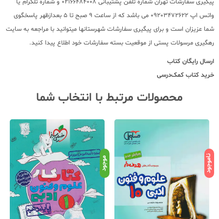
پیگیری سفارشات تهران شماره تلفن پشتیبانی 02166484008 و شماره تلگرام یا
واتس اپ 09203472622 می باشد که از ساعت 9 صبح تا 5 بعدازظهر پاسخگوی
شما عزیزان است و برای پیگیری سفارشات شهرستانها میتوانید با مراجعه به سایت
رهگیری مرسولات پستی از موقعیت بسته سفارشات خود اطلاع پیدا کنید.
ارسال رایگان کتاب
خرید کتاب کمک‌درسی
محصولات مرتبط با انتخاب شما
ناموجود
نامو
موجود