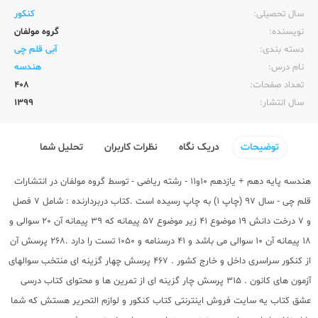
سال تحصیلی:‌
کنکور
نویسنده:‌
گروه مولفان
دسته بندی:
آبی قلم چی
نام درس:
هندسه
تعداد صفحات:‌
408
سال انتشار:‌
1399
توضیحات
دریک نگاه
نظرات کاربران
تحلیل شما
هندسه پایه دهم + یازدهم 10و11 - رشته ریاضی - توسط گروه مولفان در
انتشارات
قلم چی
- سال 97 (چاپ 1) به چاپ رسیده است .کتاب دربردارنده : شامل 7 فصل
و 7 درخت دانش 19 موضوع 41 زیر موضوع 57 پیمانه که 39 پیمانه آن 20 سوالی و
18 پیمانه آن 10 سوالی می باشد و 41 درسنامه و 1050 تست را دارد .268 پرسش آن
از کنکور سراسری داخل و خارج کشور . 467 پرسش چهار گزینه ای منتخب سوالهای
آزمون های کانون . 315 پرسش چار گزینه ای از تمرین ها و محتوای کتاب درسی
عشق کتاب یه سایت فروش اینترنتی
کتاب کنکور
و لوازم التحریر هستش که شما