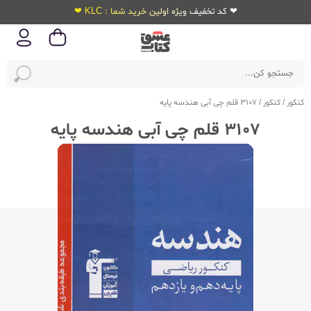
❤ کد تخفیف ویژه اولین خرید شما : KLC ❤
کنکور
/
کنکور
/
3107 قلم چی آبی هندسه پایه
3107 قلم چی آبی هندسه پایه