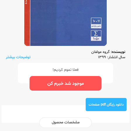
نویسنده:
گروه مولفان
سال انتشار: 1399
توضیحات بیشتر
فعلا تموم کردیم!
موجود شد خبرم کن
دانلود رایگان pdf صفحات
مشخصات محصول
ناشر:‌
قلم چی