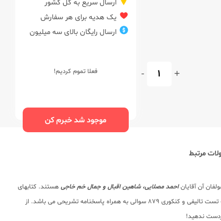
ارسال سریع به کل کشور
یک هدیه برای هر سفارش
ارسال رایگان بالای سه میلیون
+
-
فعلا تموم کردیم!
موجود شد خبرم کن
ات مرتبط
لفان آن آقایان
احمد مصلایی، شاهین اقبال و جمال خم خاجی
هستند. کتابهای
نردبام سطح پیشرفته تر کتابهای تست خیلی سبز هستند. این کتاب کمک درسی شامل درسنامه درس به درس مطابق با کتاب درسی جدید (خلاصه و کاربردی) به همراه بانک تست تالیفی و کنکوری 879 سوالی به همراه پاسخنامه تشریحی می باشد. از
ازدست ندهید!