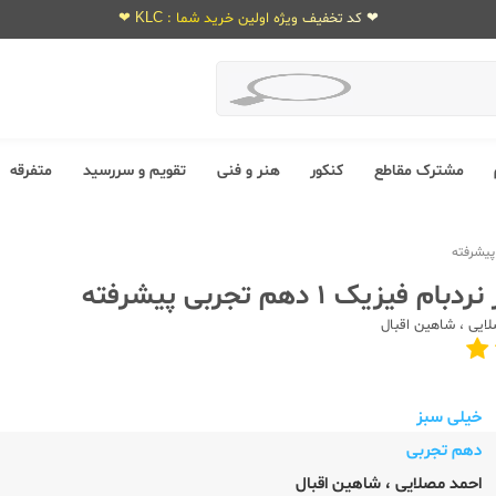
❤ کد تخفیف ویژه اولین خرید شما : KLC ❤
مشترک مقاطع
کنکور
هنر و فنی
تقویم و سررسید
متفرقه
فیزیک 1 دهم تجربی پیشرفته
لایی
،
شاهین اقبال
خیلی سبز
دهم تجربی
احمد مصلایی
،
شاهین اقبال