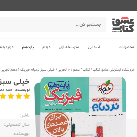
محصولات:
ابتدایی
متوسطه اول
دهم
یازدهم
دوازدهم
فروشگاه اینترنتی عشق کتاب
/
کتاب
/
دهم
/
10 تجربی
/
خیلی سبز نردبام فیزیک 1 دهم تجربی پیشرفته
خیلی سبز نردبام 
نویسنده:
احمد مص
ناشر:‌
سال تحصیلی:‌
نویسنده:‌