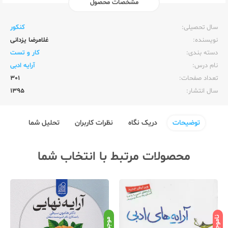
مشخصات محصول
ناشر:‌
خوشخوان
سال تحصیلی:‌
کنکور
نویسنده:‌
غلامرضا یزدانی
دسته بندی:
کار و تست
نام درس:
آرایه ادبی
تعداد صفحات:‌
301
سال انتشار:‌
1395
توضیحات
دریک نگاه
نظرات کاربران
تحلیل شما
محصولات مرتبط با انتخاب شما
ناموجود
نامو
موجود