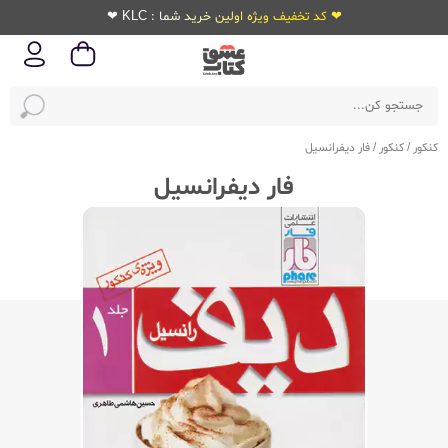
❤ کد تخفیف ویژه اولین خرید شما : KLC ❤
کنکور
/
کنکور
/
فار دیفرانسیل
فار دیفرانسیل