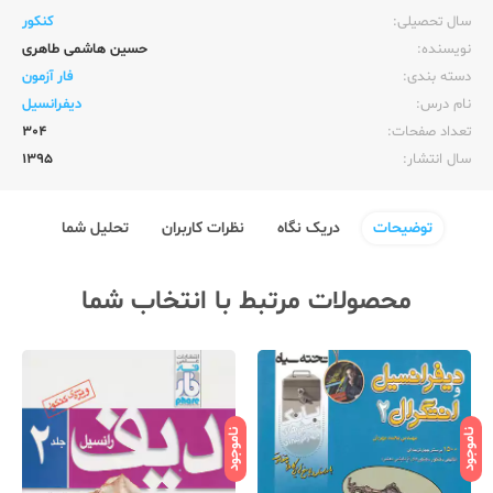
سال تحصیلی:‌
کنکور
نویسنده:‌
حسین هاشمی طاهری
دسته بندی:
فار آزمون
نام درس:
دیفرانسیل
تعداد صفحات:‌
304
سال انتشار:‌
1395
توضیحات
دریک نگاه
نظرات کاربران
تحلیل شما
محصولات مرتبط با انتخاب شما
ناموجود
ناموجود
نامو