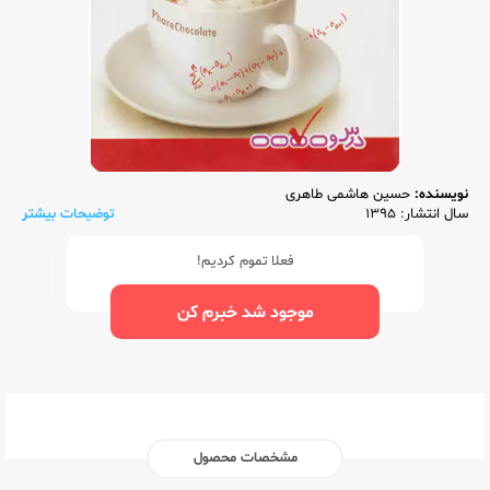
نویسنده:
حسین هاشمی طاهری
سال انتشار: 1395
توضیحات بیشتر
فعلا تموم کردیم!
موجود شد خبرم کن
مشخصات محصول
ناشر:‌
فار