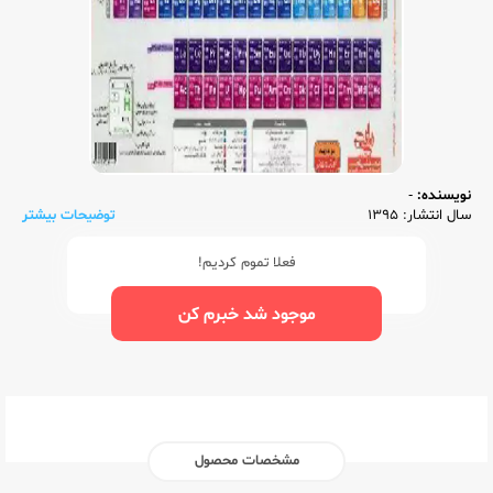
نویسنده:
-
سال انتشار: 1395
توضیحات بیشتر
فعلا تموم کردیم!
موجود شد خبرم کن
مشخصات محصول
ناشر:‌
نارنجی