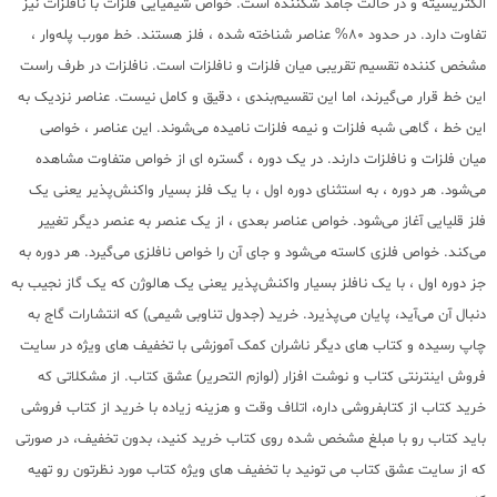
الکتریسیته و در حالت جامد شکننده است. خواص شیمیایی فلزات با نافلزات نیز
تفاوت دارد. در حدود 80% عناصر شناخته شده ، فلز هستند. خط مورب پله‌وار ،
مشخص کننده تقسیم تقریبی میان فلزات و نافلزات است. نافلزات در طرف راست
این خط قرار می‌گیرند، اما این تقسیم‌بندی ، دقیق و کامل نیست. عناصر نزدیک به
این خط ، گاهی شبه فلزات و نیمه فلزات نامیده می‌شوند. این عناصر ، خواصی
میان فلزات و نافلزات دارند. در یک دوره ، گستره ای از خواص متفاوت مشاهده
می‌شود. هر دوره ، به استثنای دوره اول ، با یک فلز بسیار واکنش‌پذیر یعنی یک
فلز قلیایی آغاز می‌شود. خواص عناصر بعدی ، از یک عنصر به عنصر دیگر تغییر
می‌کند. خواص فلزی کاسته می‌شود و جای آن را خواص نافلزی می‌گیرد. هر دوره به
جز دوره اول ، با یک نافلز بسیار واکنش‌پذیر یعنی یک هالوژن که یک گاز نجیب به
دنبال آن می‌آید، پایان می‌پذیرد. خرید (جدول تناوبی شیمی) که انتشارات گاج به
چاپ رسیده و کتاب های دیگر ناشران کمک آموزشی با تخفیف های ویژه در سایت
فروش اینترنتی کتاب و نوشت افزار (لوازم التحریر) عشق کتاب. از مشکلاتی که
خرید کتاب از کتابفروشی داره، اتلاف وقت و هزینه زیاده با خرید از کتاب فروشی
باید کتاب رو با مبلغ مشخص شده روی کتاب خرید کنید، بدون تخفیف، در صورتی
که از سایت عشق کتاب می تونید با تخفیف های ویژه کتاب مورد نظرتون رو تهیه