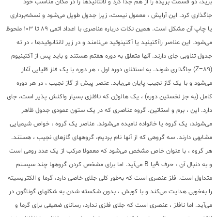
برید، دو قسمت بریده را از هم جدا کرد و لانتانیدها را در مکان مناسب خود
جاگذاری کرد. این آرایش ، معمول نیست، زیرا جدول طویل می‌شود و نسخه‌برداری
یا چاپ آن مشکل است. همین نکات درباره عناصری با اعداد اتمی 89 تا 103 ملحوظ
می‌شود. این عناصر راآکتینید یا آکتینوئید می‌نامند و در زیر لانتانوئیدها ، در ته
جدول تناوبی جای دارند. آنها متعلق به دوره هفتم هستند و باید پس از آکتینیوم
(Z=89) جاگذاری شوند. به استثنای دوره اول ، هر دوره با یک فلز قلیایی آغاز
می‌شود و با یک گاز نجیب پایان می‌یابد. عنصر پیش از گاز نجیب ، در هر دوره
کامل (به جز نخستین دوره) ، یک هالوژن که نافلزی بسیار واکنش پذیر است، جای
دارد. این ، برم و استاتین. گروه عناصری که در یک ستون عمودی جدول ظاهر
می‌شوند، یک گروه یا خانواده نامیده می‌شوند. عناصر یک گروه ، خواص شیمیایی
مشابهی دارند. سه گروهی که از آنها نام بردیم، گروههای گازهای نجیب ، هستند.
هر گروه ، با عنوان خاص مشخص می‌شود که معمولا مرکب از یک عدد رومی است
و به دنبال آن ، حرف Aیا B می‌آید. اما برای مشخص کردن گروهها چند سیستم
متداول است. فلز عنصری است که به‌طور کلی جلای خاصی دارد، گرما و الکتریسیته
را به‌خوبی هدایت می‌کند و با کوبش ، بدون شکسته شدن به شکلهای گوناگون در
می‌آید. اما نافلز ، عنصری است که جلای فلزی ندارد، رسانای ضعیفی برای گرما و