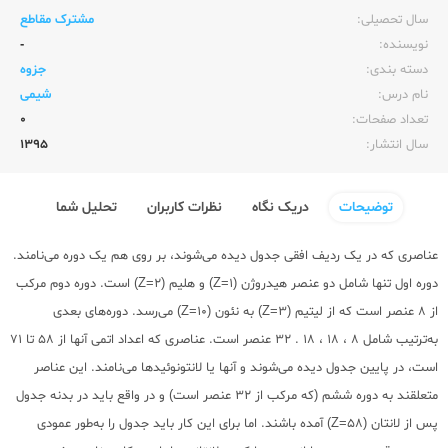
سال تحصیلی:‌
مشترک مقاطع
نویسنده:‌
-
دسته بندی:
جزوه
نام درس:
شیمی
تعداد صفحات:‌
0
سال انتشار:‌
1395
توضیحات
دریک نگاه
نظرات کاربران
تحلیل شما
عناصری که در یک ردیف افقی جدول دیده می‌شوند، بر روی هم یک دوره می‌نامند.
دوره اول تنها شامل دو عنصر هیدروژن (Z=1) و هلیم (Z=2) است. دوره دوم مرکب
از 8 عنصر است که از لیتیم (Z=3) به نئون (Z=10) می‌رسد. دوره‌های بعدی
به‌ترتیب شامل 8 ، 18 ، 18 . 32 عنصر است. عناصری که اعداد اتمی آنها از 58 تا 71
است، در پایین جدول دیده می‌شوند و آنها یا لانتونوئیدها می‌نامند. این عناصر
متعلقند به دوره ششم (که مرکب از 32 عنصر است) و در واقع باید در بدنه جدول
پس از لانتان (Z=58) آمده باشند. اما برای این کار باید جدول را به‌طور عمودی