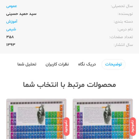
سال تحصیلی:‌
عمومی
نویسنده:‌
سید حمید حسینی
دسته بندی:
آموزش
نام درس:
شیمی
تعداد صفحات:‌
358
سال انتشار:‌
1393
توضیحات
دریک نگاه
نظرات کاربران
تحلیل شما
محصولات مرتبط با انتخاب شما
ناموجود
ناموجود
نامو