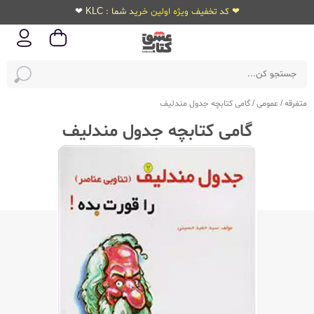
❤ کد تخفیف ویژه اولین خرید شما : KLC ❤
متفرقه
/
عمومی
/
گامی کتابچه جدول مندلیف
گامی کتابچه جدول مندلیف