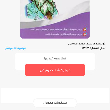
نویسنده:
سید حمید حسینی
سال انتشار: 1393
توضیحات بیشتر
فعلا تموم کردیم!
موجود شد خبرم کن
مشخصات محصول
ناشر:‌
گامی تا فرزانگان