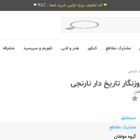
❤ کد تخفیف ویژه اولین خرید شما : KLC ❤
مشترک مقاطع
کنکور
هنر و فنی
تقویم و سررسید
متفرقه
ر نارنجی
گار تاریخ دار نارنجی
فان
سرمشق
مشترک مقاطع
گروه مولفان