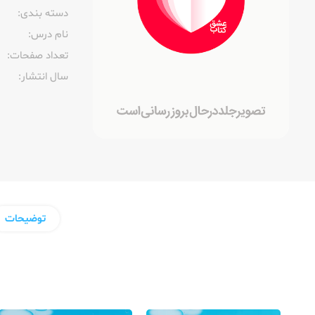
دسته بندی:
نام درس:
تعداد صفحات:‌
سال انتشار:‌
توضیحات