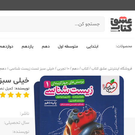
محصولات:
ابتدایی
متوسطه اول
دهم
یازدهم
دوازدهم
فروشگاه اینترنتی عشق کتاب
/
کتاب
/
دهم
/
10 تجربی
/
خیلی سبز تست زیست شناسی 1 دهم
خیلی سبز 
نویسنده:
کمیل نص
ناشر:‌
سال تحصیلی:‌
نویسنده:‌