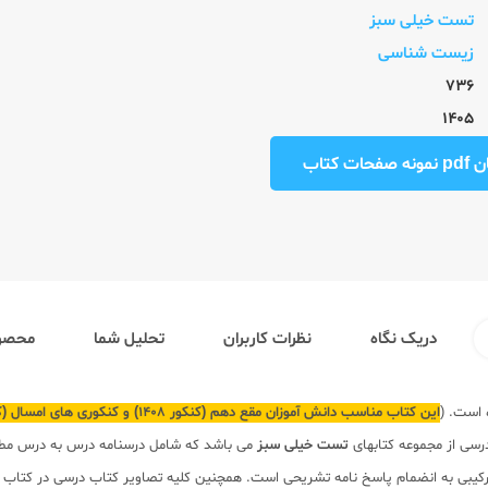
تست خیلی سبز
زیست شناسی
736
1405
ت کتاب
دریک نگاه
نظرات کاربران
تحلیل شما
محصول
است. (
این کتاب مناسب دانش آموزان مقع دهم (کنکور 1408) و کنکوری های امسال (کنکور 1406) می باشد
سی از مجموعه کتابهای
تست خیلی سبز
می باشد که شامل درسنامه درس به درس مطاب
کیبی به انضمام پاسخ نامه تشریحی است. همچنین کلیه تصاویر کتاب درسی در کتاب ب