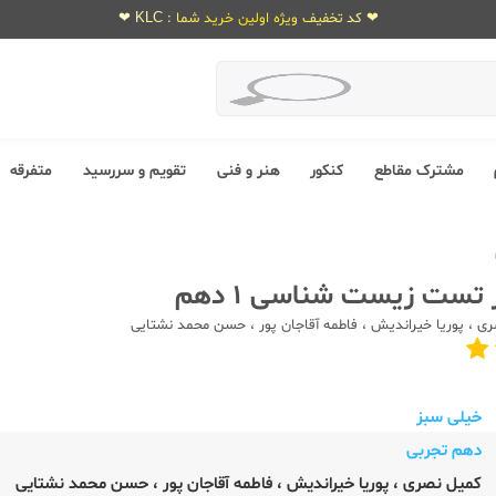
❤ کد تخفیف ویژه اولین خرید شما : KLC ❤
مشترک مقاطع
کنکور
هنر و فنی
تقویم و سررسید
متفرقه
تست زیست شناسی 1 دهم
ری
،
پوریا خیراندیش
،
فاطمه آقاجان پور
،
حسن محمد نشتایی
خیلی سبز
دهم تجربی
کمیل نصری
،
پوریا خیراندیش
،
فاطمه آقاجان پور
،
حسن محمد نشتایی