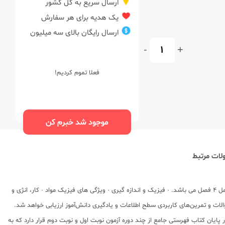
ارسال سریع به کل کشور
یک هدیه برای هر سفارش
ارسال رایگان بالای سه میلیون
-
+
فعلا تموم کردیم!
موجود شد خبرم کن
ات مرتبط
توضیح کتاب جدید: کتاب پرسمان فیزیک 1 10 (متوسطه 2) ریاضی توسط انتشارات گاج و تألیف مهندس امیر حسن محمد پور در 160 صفحه منتشر شده است. این کتاب شامل 4 فصل می باشد. · فیزیک و اندازه گیری · ویژگی های فیزیک مواد · کار، انژی و
لات و تمرین‌های کاربردی سطح اطلاعات و یادگیری دانش‌آموز ارزیابی خواهد شد.
 پایان کتاب فهرستی جامع از چند دوره آزمون نوبت اول و نوبت دوم قرار دارد که به