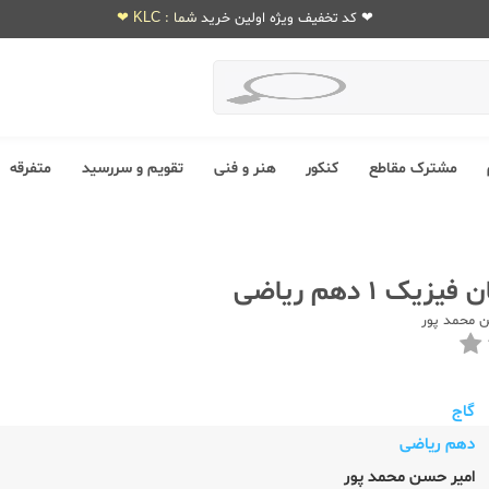
❤ کد تخفیف ویژه اولین خرید شما : KLC ❤
مشترک مقاطع
کنکور
هنر و فنی
تقویم و سررسید
متفرقه
یک 1 دهم ریاضی
 محمد پور
گاج
دهم ریاضی
امیر حسن محمد پور