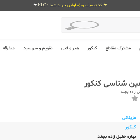
❤ کد تخفیف ویژه اولین خرید شما : KLC ❤
مشترک مقاطع
کنکور
هنر و فنی
تقویم و سررسید
متفرقه
مین شناسی کنکور
ل زاده بجند
مزینانی
کنکور
بهاره خلیل زاده بجند