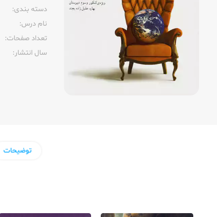
دسته بندی:
نام درس:
تعداد صفحات:‌
سال انتشار:‌
توضیحات