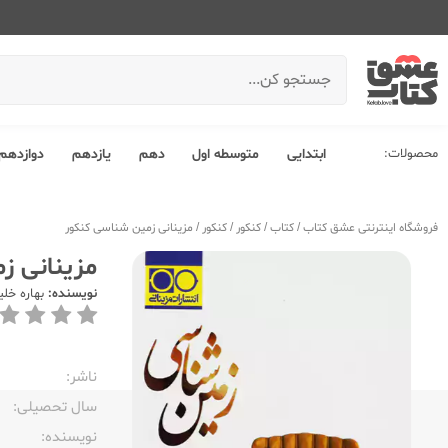
محصولات:
ابتدایی
متوسطه اول
دهم
یازدهم
دوازدهم
فروشگاه اینترنتی عشق کتاب
/
کتاب
/
کنکور
/
کنکور
/
مزینانی زمین شناسی کنکور
مزینانی ز
نویسنده:
بهاره خلی
ناشر:‌
سال تحصیلی:‌
نویسنده:‌