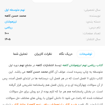
ناشر:‌
کاهه
سال تحصیلی:‌
نهم متوسطه اول
نویسنده:‌
محمد حسن کاهه
دسته بندی:
تیزهوشان
نام درس:
ریاضی
تعداد صفحات:‌
600
سال انتشار:‌
1405
توضیحات
دریک نگاه
نظرات کاربران
تحلیل شما
کتاب ریاضی نهم تیزهوشان کاهه
توسط
انتشارات کاهه
در مقطع
نهم
دوره اول
متوسطه به چاپ رسیده است. مولف آن آقای
محمد حسن کاهه
می باشد. این
کتاب دارای 11 فصل است که در هر فصل آن، درسنامه ها در ابتدای فصل آمده، پس
از آن سوالات چهارگزینه ای و در پایان فصل هم پاسخنامه تشریحی قرار گرفته
است. در بخش پاسخنامه هم هر جا که لازم بوده از دو روش برای حل سوالات
استفاده شده که باعث می شود تا دانش آموزان با روش های مختلف حل سوالات
آشنا شوند. اگر قصد
خرید کتاب تیزهوشان ریاضی نهم کاهه از عشق کتاب
را دارید