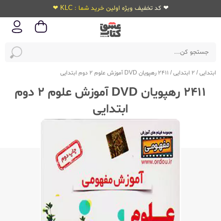
❤ کد تخفیف ویژه اولین خرید شما : KLC ❤
ابتدایی
/
2 ابتدایی
/
2411 رهپویان DVD آموزش علوم 2 دوم ابتدایی
2411 رهپویان DVD آموزش علوم 2 دوم
ابتدایی