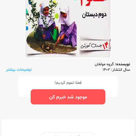
نویسنده:
گروه مولفان
سال انتشار: 1402
توضیحات بیشتر
فعلا تموم کردیم!
موجود شد خبرم کن