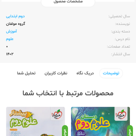
مشخصات محصول
ناشر:‌
قلم چی
سال تحصیلی:‌
دوم ابتدایی
نویسنده:‌
گروه مولفان
دسته بندی:
آموزش
نام درس:
علوم
تعداد صفحات:‌
0
سال انتشار:‌
1402
توضیحات
دریک نگاه
نظرات کاربران
تحلیل شما
محصولات مرتبط با انتخاب شما
موجود
موجود
موج