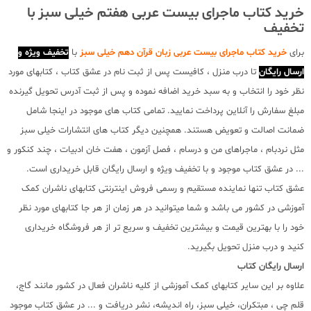
خرید کتاب ماجرای بیست عربی هفتم خیلی سبز با
تخفیف
برای
خرید کتاب ماجرای بیست عربی زبان قرآن دهم خیلی سبز
با
تخفیف ویژه و
ارسال رایگان
تا درب منزل ، کافیست پس از ثبت نام در عشق کتاب ، کتابهای مورد
نظر خود را انتخاب و به سبد خرید اضافه نموده و پس از ثبت آدرس تحویل گیرنده
مبلغ سفارش را آنلاین پرداخت نمایید. تمامی کتاب های موجود در اینجا شامل
ضمانت اصالت و تعویض هستند. همچنین دیگر کتاب های انتشارات خیلی سبز
مثل نردبام ، ماجراهای من و درسام ، فصل آزمون ، هفت خان ادبیات ، چند کنکور و
... در عشق کتاب موجود و با تخفیف ویژه و ارسال رایگان قابل خریداری است.
عشق کتاب تنها نماینده مستقیم و رسمی فروش اینترنتی کتابهای ناشران کمک
آموزشی در کشور می باشد و شما میتوانید در هر زمان از هر جا کتابهای مورد نظر
خود را با بهترین قیمت و بیشترین تخفیف و سریع تر از هر فروشگاه خریداری
کنید و درب منزل تحویل بگیرید.
ارسال رایگان کتاب
علاوه بر این سایر کتابهای کمک آموزشی از کلیه ناشران فعال در کشور مانند گاج،
قلم چی ، مبتکران، خیلی سبز، راه اندیشه، نشر دریافت و ... در عشق کتاب موجود