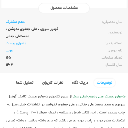
مشخصات محصول
ناشر:‌
خیلی سبز
سال تحصیلی:‌
دهم مشترک
گودرز سروی
،
علی جعفری ندوشن
،
نویسنده:‌
محمدعلی جنانی
دسته بندی:
ماجرای بیست
نام درس:
عربی
تعداد صفحات:‌
165
سال انتشار:‌
1404
توضیحات
دریک نگاه
نظرات کاربران
تحلیل شما
ماجرای بیست عربی دهم خیلی سبز
از سری کتابهای
ماجرای بیست
تالیف
گودرز
سروری و سید محمد علی جنانی و
علی جعفری ندوشن
در
انتشارات خیلی سبز
به
چاپ رسیده است . این کتاب شامل درسنامه ، نمونه سوال (1300 پرسش) و
امتحانات میان دوره و پایان دوره ای می باشد که برای
رشته ریاضی
و
رشته تجربی