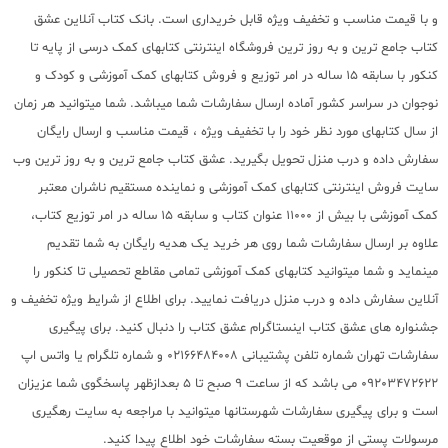
و با قیمت مناسب و تخفیف ویژه قابل خریداری است. بانک کتاب آنلاین عشق
کتاب جامع ترین و به روز ترین فروشگاه اینترنتی کتابهای کمک درسی از پایه تا
کنکور با سابقه 15 ساله در امر توزیع و فروش کتابهای کمک آموزشی و کودک و
نوجوان در سراسر کشور آماده ارسال سفارشات شما میباشد. شما میتوانید هر زمان
از سال کتابهای مورد نظر خود را با تخفیف ویژه ، قیمت مناسب و ارسال رایگان
سفارش داده و درب منزل تحویل بگیرید. عشق کتاب جامع ترین و به روز ترین وب
سایت فروش اینترنتی کتابهای کمک آموزشی و نماینده مستقیم ناشران معتبر
کمک آموزشی با بیش از 11000 عنوان کتاب و سابقه 15 ساله در امر توزیع کتاب،
علاوه بر ارسال سفارشات شما روی هر خرید یک هدیه رایگان به شما تقدیم
مینماید و شما میتوانید کتابهای کمک آموزشی تمامی مقاطع تحصیلی تا کنکور را
آنلاین سفارش داده و درب منزل دریافت نمایید. برای اطلاع از شرایط ویژه تخفیف و
جشنواره های عشق کتاب اینستاگرام عشق کتاب را دنبال کنید. برای پیگیری
سفارشات تهران شماره تلفن پشتیبانی 02166484008 و شماره تلگرام یا واتس اپ
09203472622 می باشد که از ساعت 9 صبح تا 5 بعدازظهر پاسخگوی شما عزیزان
است و برای پیگیری سفارشات شهرستانها میتوانید با مراجعه به سایت رهگیری
مرسولات پستی از موقعیت بسته سفارشات خود اطلاع پیدا کنید.