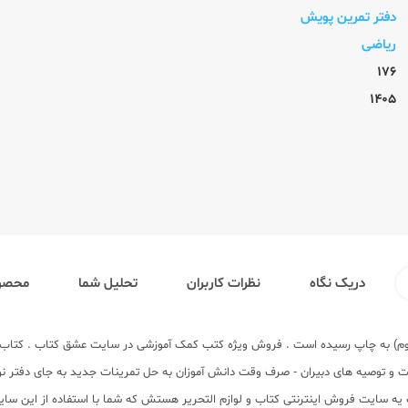
دفتر تمرین پویش
ریاضی
176
1405
دریک نگاه
نظرات کاربران
تحلیل شما
محصول
پنجم ابتدایی توسط گروه مولفان در انتشارات پویش در سال 97 (چاپ دوم) به چاپ رسیده است . فروش ویژه کتب کمک آموز
 و توصیه های دبیران - صرف وقت دانش آموزان به حل تمرینات جدید به جای دفتر نویس
ب یه سایت فروش اینترنتی کتاب و لوازم التحریر هستش که شما با استفاده از این سا