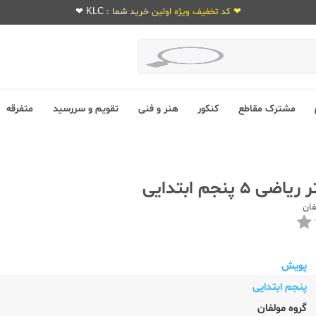
❤ کد تخفیف ویژه اولین خرید شما : KLC ❤
مشترک مقاطع
کنکور
هنر و فنی
تقویم و سررسید
متفرقه
5 پنجم ابتدایی
فان
پویش
پنجم ابتدایی
گروه مولفان