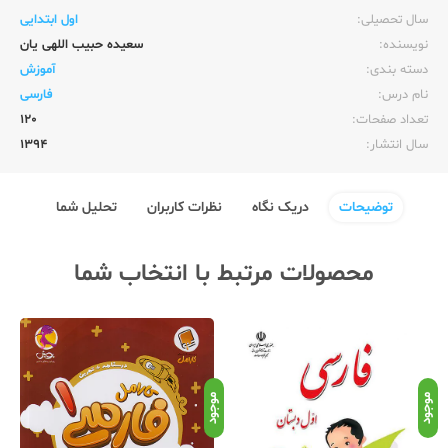
سال تحصیلی:‌
اول ابتدایی
نویسنده:‌
سعیده حبیب اللهی یان
دسته بندی:
آموزش
نام درس:
فارسی
تعداد صفحات:‌
120
سال انتشار:‌
1394
توضیحات
دریک نگاه
نظرات کاربران
تحلیل شما
محصولات مرتبط با انتخاب شما
موجود
موجود
موج