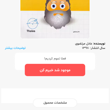
نویسنده:
عادل مرتضوی
سال انتشار: 1398
توضیحات بیشتر
فعلا تموم کردیم!
موجود شد خبرم کن
مشخصات محصول
ناشر:‌
گلواژه