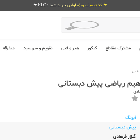
❤ کد تخفیف ویژه اولین خرید شما : KLC ❤
مشترک مقاطع
کنکور
هنر و فنی
تقویم و سررسید
متفرقه
تانی
هیم ریاضی پیش دبستانی
ادی
آبرنگ
پیش دبستانی
گلزار فرهادی