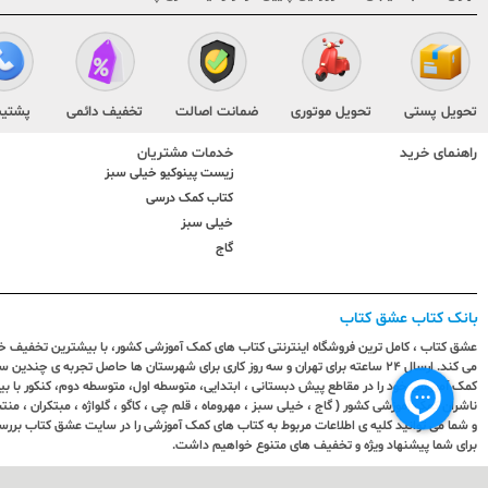
تحویل پستی
تحویل موتوری
ضمانت اصالت
تخفیف دائمی
پشتیب
راهنمای خرید
خدمات مشتریان
زیست پینوکیو خیلی سبز
کتاب کمک درسی
خیلی سبز
گاج
بانک کتاب عشق کتاب
عشق کتاب ، کامل ترین فروشگاه اینترنتی کتاب های کمک آموزشی کشور، با بیشترین تخفیف خری
می کند. ارسال ٢٤ ساعته برای تهران و سه روز کاری برای شهرستان ها حاصل تجربه ی چ
کمک آموزشی خود را در مقاطع پیش دبستانی ، ابتدایی، متوسطه اول، متوسطه دوم، کنکور با 
ناشران کمک آموزشی کشور ( گاج ، خیلی سبز ، مهروماه ، قلم چی ، کاگو ، گلواژه ، مبتکران ، منتش
و شما می توانید کلیه ی اطلاعات مربوط به کتاب های کمک آموزشی را در سایت عشق کتاب بررس
برای شما پیشنهاد ویژه و تخفیف های متنوع خواهیم داشت.