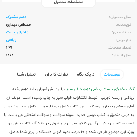
مشخصات محصول
ناشر:‌
خیلی سبز
سال تحصیلی:‌
دهم مشترک
نویسنده:‌
مصطفی دیداری
دسته بندی:
ماجرای بیست
نام درس:
ریاضی
تعداد صفحات:‌
269
سال انتشار:‌
1404
توضیحات
دریک نگاه
نظرات کاربران
تحلیل شما
کتاب ماجرای بیست ریاضی دهم خیلی سبز
برای دانش آموزان
پایه دهم
رشته
ریاضی و رشته تجربی ، توسط
انتشارات خیلی سبز
به چاپ رسیده است. مولف آن
آقای
مصطفی دیداری
هستند . این کتاب شامل درسنامه های کامل به صورت درس
به درس منطبق با کتاب درسی جدید، نمونه سوالات و سوالات امتحانی می باشد. با
توجه به تغییر رویکرد برگزاری کنکور سراسری و قبولی در دانشگاه کتاب پیش رو
ویژه این موضوع طراحی شده و 60 درصد نمره قبولی دانشگاه را برای شما حاصل