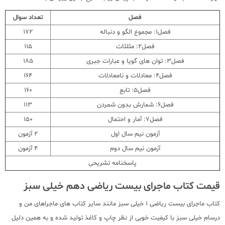
فصل
تعداد سوال
فصل1: مجموع الگو و دنباله
172
فصل2: مثلثات
115
فصل3: توان های گویا و عبارات جبری
185
فصل4: معادلات و نامعادلات
164
فصل5: تابع
160
فصل6: شمارش بدون شمردن
113
فصل7: آمار و احتمال
150
آزمون نیم سال اول
2 آزمون
آزمون نیم سال دوم
4 آزمون
پاسخنامه تشریحی
قیمت کتاب ماجرای بیست ریاضی دهم خیلی سبز
کتاب ماجرای بیست ریاضی 1 خیلی سبز مانند سایر کتاب های ماجراهای من و
درسام خیلی سبز با کیفیت خوبی از نظر چاپ و کاغذ تولید شده و به همین دلیل