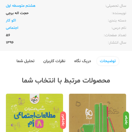
سال تحصیلی:‌
هشتم متوسطه اول
نویسنده:‌
حجت اله برجی
دسته بندی:
اکو کار
نام درس:
اجتماعی
تعداد صفحات:‌
56
سال انتشار:‌
1396
توضیحات
دریک نگاه
نظرات کاربران
تحلیل شما
محصولات مرتبط با انتخاب شما
ناموجود
نامو
موجود