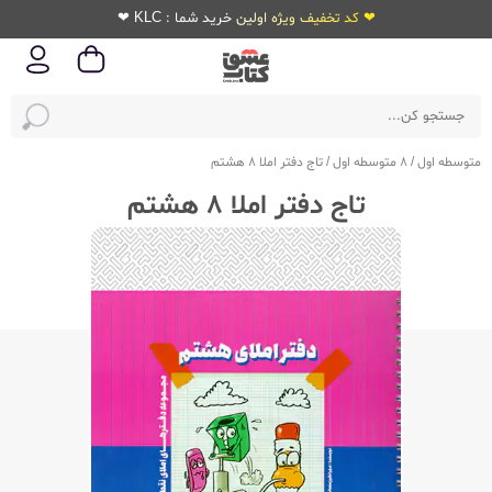
❤ کد تخفیف ویژه اولین خرید شما : KLC ❤
متوسطه اول
/
8 متوسطه اول
/
تاج دفتر املا 8 هشتم
تاج دفتر املا 8 هشتم