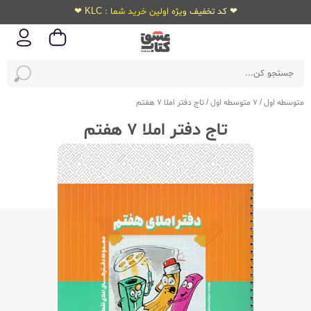
❤ کد تخفیف ویژه اولین خرید شما : KLC ❤
متوسطه اول
/
7 متوسطه اول
/
تاج دفتر املا 7 هفتم
تاج دفتر املا 7 هفتم