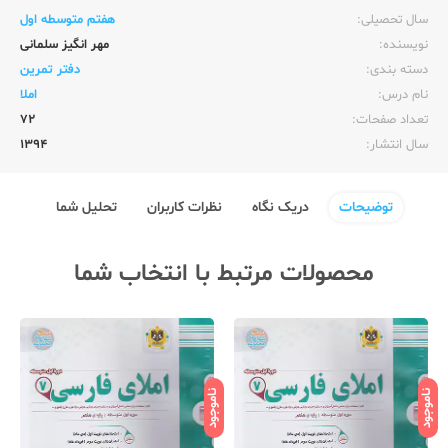
سال تحصیلی:‌
هفتم متوسطه اول
نویسنده:‌
مهر انگیز سلمانی
دسته بندی:
دفتر تمرین
نام درس:
املا
تعداد صفحات:‌
72
سال انتشار:‌
1394
توضیحات
دریک نگاه
نظرات کاربران
تحلیل شما
محصولات مرتبط با انتخاب شما
ناموجود
ناموجود
نامو