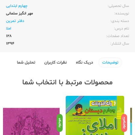
سال تحصیلی:‌
چهارم ابتدایی
نویسنده:‌
مهر انگیز سلمانی
دسته بندی:
دفتر تمرین
نام درس:
املا
تعداد صفحات:‌
128
سال انتشار:‌
1394
توضیحات
دریک نگاه
نظرات کاربران
تحلیل شما
محصولات مرتبط با انتخاب شما
ناموجود
نامو
موجود