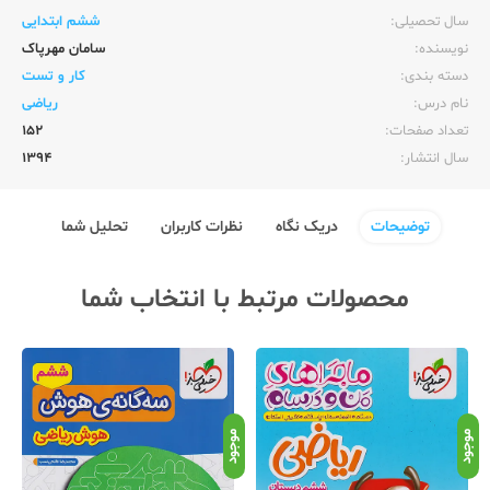
سال تحصیلی:‌
ششم ابتدایی
نویسنده:‌
سامان مهرپاک
دسته بندی:
کار و تست
نام درس:
ریاضی
تعداد صفحات:‌
152
سال انتشار:‌
1394
توضیحات
دریک نگاه
نظرات کاربران
تحلیل شما
محصولات مرتبط با انتخاب شما
موجود
موجود
موج