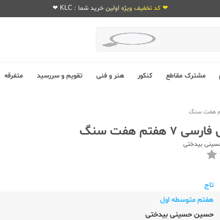
❤ کد تخفیف ویژه اولین خرید شما : KLC ❤
مشترک مقاطع
کنکور
هنر و فنی
تقویم و سررسید
متفرقه
7 هفتم هفت سنگ
ینی بیدختی
تاج
هفتم متوسطه اول
حسین حسینی بیدختی