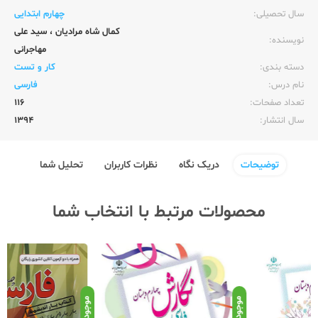
سال تحصیلی:‌
چهارم ابتدایی
کمال شاه مرادیان
،
سید علی
نویسنده:‌
مهاجرانی
دسته بندی:
کار و تست
نام درس:
فارسی
تعداد صفحات:‌
116
سال انتشار:‌
1394
توضیحات
دریک نگاه
نظرات کاربران
تحلیل شما
محصولات مرتبط با انتخاب شما
موجود
موجود
موج