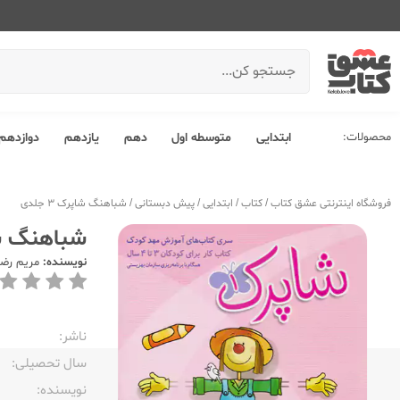
محصولات:
ابتدایی
متوسطه اول
دهم
یازدهم
دوازدهم
فروشگاه اینترنتی عشق کتاب
/
کتاب
/
ابتدایی
/
پیش دبستانی
/
شباهنگ شاپرک 3 جلدی
شباهنگ شاپر
نویسنده:
مریم رضا
ناشر:‌
سال تحصیلی:‌
نویسنده:‌