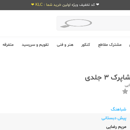
❤ کد تخفیف ویژه اولین خرید شما : KLC ❤
مشترک مقاطع
کنکور
هنر و فنی
تقویم و سررسید
متفرقه
ک 3 جلدی
یی
شباهنگ
پیش دبستانی
مریم رضایی