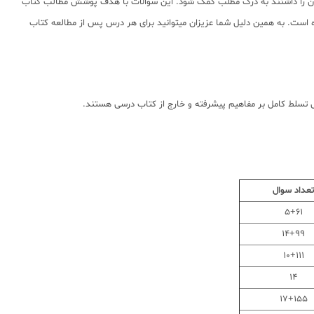
کان را داشتند به درک مطلب کمک شود. این سوالات با هدف پوشش مطالب کتاب
ست. به همین دلیل شما عزیزان میتوانید برای هر درس پس از مطالعه کتاب
ل تسلط کامل بر مفاهیم پیشرفته و خارج از کتاب درسی هستند.
عداد سوال
5+61
14+99
10+111
14
17+155