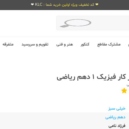
❤ کد تخفیف ویژه اولین خرید شما : KLC ❤
مشترک مقاطع
کنکور
هنر و فنی
تقویم و سررسید
متفرقه
یزیک 1 دهم ریاضی
ی
خیلی سبز
دهم ریاضی
فرزاد نامی