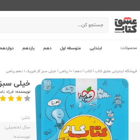
محصولات:
ابتدایی
متوسطه اول
دهم
یازدهم
دوازدهم
فروشگاه اینترنتی عشق کتاب
/
کتاب
/
دهم
/
10 ریاضی
/
خیلی سبز کار فیزیک 1 دهم ریاضی
خیلی سبز کار ف
نویسنده:
فرزاد نام
ناشر:‌
سال تحصیلی:‌
نویسنده:‌