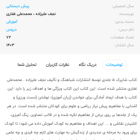
سال تحصیلی:‌
پیش دبستانی
نویسنده:‌
نجف علیزاده
،
محمدعلی غفاری
دسته بندی:
آموزش
نام درس:
دروس
تعداد صفحات:‌
72
سال انتشار:‌
1403
توضیحات
دریک نگاه
نظرات کاربران
تحلیل شما
کتاب شاپرک 5 جلدی توسط انتشارات شباهنگ و تألیف نجف علیزاده . محمدعلی
غفاری منتشر شده است. این کتاب این کتاب ویژگی ها و اهداف زیر را دارد: این
کتاب با هدف ایجاد آمادگی برای خواندن (زبان آموزی)، نوشتن (دست ورزی) و
آشنایی با مفاهیم پیش نیاز ریاضی و علوم برای کودکان منتشر شده است. در هر
یک از جلدها بر روی برخی از مفاهیم تکیه شده و در قالب تصاویر، رنگ آمیزی،
کشیدن نقاشی و … این اهداف و مفاهیم به کودک آموزش داده می شود؛ تا کودک
برای ورود به مرحله ی جدیدی از زندگیش به مهارت های لازم چه فردی و چه علمی