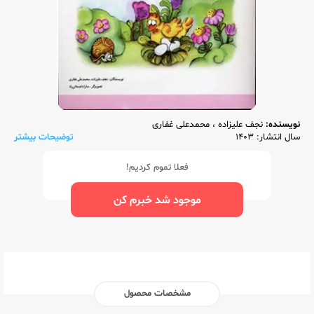
نویسنده:
نجف علیزاده
،
محمدعلی غفاری
سال انتشار: 1403
توضیحات بیشتر
فعلا تموم کردیم!
موجود شد خبرم کن
مشخصات محصول
ناشر:‌
شباهنگ