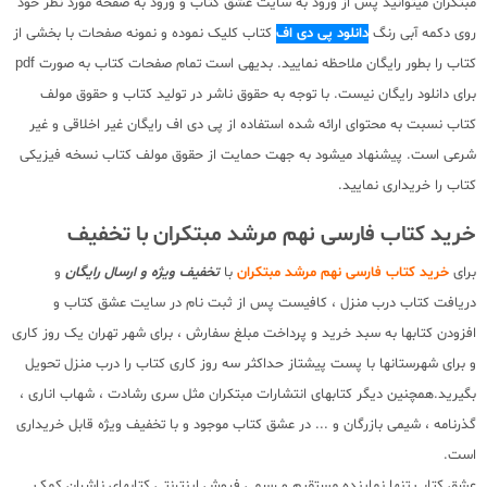
مبتکران میتوانید پس از ورود به سایت عشق کتاب و ورود به صفحه مورد نظر خود
روی دکمه آبی رنگ
دانلود پی دی اف
کتاب کلیک نموده و نمونه صفحات با بخشی از
کتاب را بطور رایگان ملاحظه نمایید. بدیهی است تمام صفحات کتاب به صورت pdf
برای دانلود رایگان نیست. با توجه به حقوق ناشر در تولید کتاب و حقوق مولف
کتاب نسبت به محتوای ارائه شده استفاده از پی دی اف رایگان غیر اخلاقی و غیر
شرعی است. پیشنهاد میشود به جهت حمایت از حقوق مولف کتاب نسخه فیزیکی
کتاب را خریداری نمایید.
خرید کتاب فارسی نهم مرشد مبتکران با تخفیف
برای
خرید کتاب فارسی نهم مرشد مبتکران
با
تخفیف ویژه و ارسال رایگان
و
دریافت کتاب درب منزل ، کافیست پس از ثبت نام در سایت عشق کتاب و
افزودن کتابها به سبد خرید و پرداخت مبلغ سفارش ، برای شهر تهران یک روز کاری
و برای شهرستانها با پست پیشتاز حداکثر سه روز کاری کتاب را درب منزل تحویل
بگیرید.همچنین دیگر کتابهای انتشارات مبتکران مثل سری رشادت ، شهاب اناری ،
گذرنامه ، شیمی بازرگان و ... در عشق کتاب موجود و با تخفیف ویژه قابل خریداری
است.
عشق کتاب تنها نماینده مستقیم و رسمی فروش اینترنتی کتابهای ناشران کمک