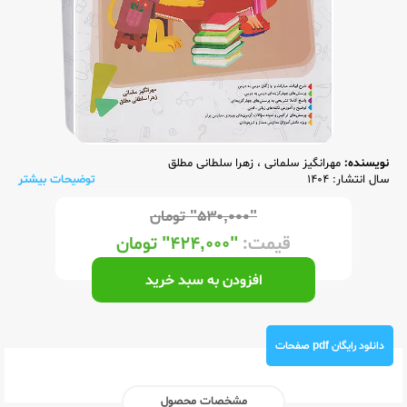
نویسنده:
مهرانگیز سلمانی
،
زهرا سلطانی مطلق
سال انتشار: 1404
توضیحات بیشتر
"۵۳۰,۰۰۰"
تومان
قیمت:
"۴۲۴,۰۰۰"
تومان
افزودن به سبد خرید
دانلود رایگان pdf صفحات
مشخصات محصول