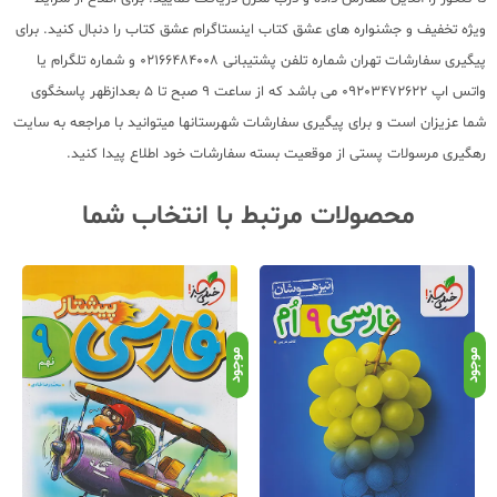
ویژه تخفیف و جشنواره های عشق کتاب اینستاگرام عشق کتاب را دنبال کنید. برای
پیگیری سفارشات تهران شماره تلفن پشتیبانی 02166484008 و شماره تلگرام یا
واتس اپ 09203472622 می باشد که از ساعت 9 صبح تا 5 بعدازظهر پاسخگوی
شما عزیزان است و برای پیگیری سفارشات شهرستانها میتوانید با مراجعه به سایت
رهگیری مرسولات پستی از موقعیت بسته سفارشات خود اطلاع پیدا کنید.
محصولات مرتبط با انتخاب شما
موجود
موجود
موج