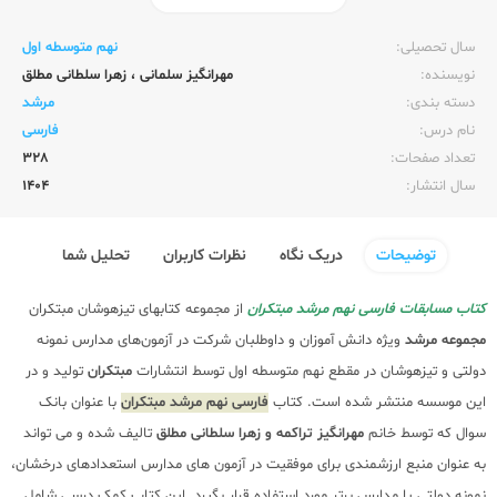
ناشر:‌
مبتکران
سال تحصیلی:‌
نهم متوسطه اول
نویسنده:‌
مهرانگیز سلمانی
،
زهرا سلطانی مطلق
دسته بندی:
مرشد
نام درس:
فارسی
تعداد صفحات:‌
328
سال انتشار:‌
1404
توضیحات
دریک نگاه
نظرات کاربران
تحلیل شما
کتاب مسابقات فارسی نهم مرشد مبتکران
از مجموعه کتابهای تیزهوشان مبتکران
مجموعه مرشد
ویژه دانش آموزان و داوطلبان شرکت در آزمون‌های مدارس نمونه
دولتی و تیزهوشان در مقطع نهم متوسطه اول توسط انتشارات
مبتکران
تولید و در
این موسسه منتشر شده است. کتاب
فارسی نهم مرشد مبتکران
با عنوان بانک
سوال که توسط خانم
مهرانگیز تراکمه و زهرا سلطانی مطلق
تالیف شده و می تواند
به عنوان منبع ارزشمندی برای موفقیت در آزمون های مدارس استعدادهای درخشان،
نمونه دولتی یا مدارس برتر مورد استفاده قرار بگیرد. این کتاب کمک درسی شامل