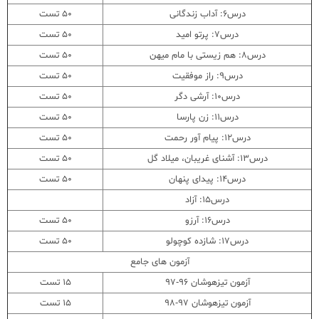
درس6: آداب زندگانی
50 تست
درس7: پرتو امید
50 تست
درس8: هم زیستی با مام میهن
50 تست
درس9: راز موفقیت
50 تست
درس10: آرشی دگر
50 تست
درس11: زن پارسا
50 تست
درس12: پیام آور رحمت
50 تست
درس13: آشنای غریبان، میلاد گل
50 تست
درس14: پیدای پنهان
50 تست
درس15: آزاد
درس16: آرزو
50 تست
درس17: شازده کوچولو
50 تست
آزمون های جامع
آزمون تیزهوشان 96-97
15 تست
آزمون تیزهوشان 97-98
15 تست