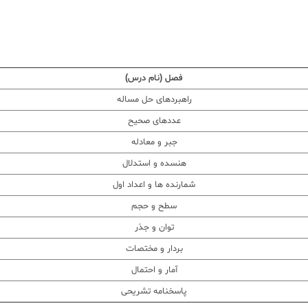
فصل (نام درس)
راهبردهای حل مساله
عددهای صحیح
جبر و معادله
هنسده و استدلال
شمارنده ها و اعداد اول
سطح و حجم
توان و جذر
بردار و مختصات
آمار و احتمال
پاسخنامه تشریحی