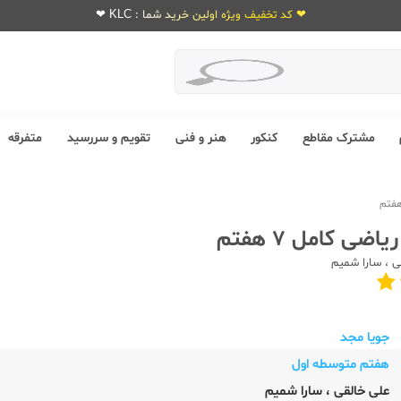
❤ کد تخفیف ویژه اولین خرید شما : KLC ❤
مشترک مقاطع
کنکور
هنر و فنی
تقویم و سررسید
متفرقه
ضی کامل 7 هفتم
قی
،
سارا شمیم
جویا مجد
هفتم متوسطه اول
علی خالقی
،
سارا شمیم