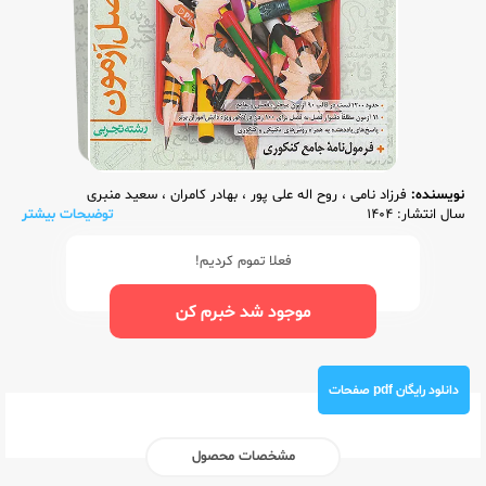
نویسنده:
فرزاد نامی
،
روح اله علی پور
،
بهادر کامران
،
سعید منبری
سال انتشار: 1404
توضیحات بیشتر
فعلا تموم کردیم!
موجود شد خبرم کن
دانلود رایگان pdf صفحات
مشخصات محصول
ناشر:‌
خیلی سبز