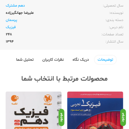
سال تحصیلی:‌
دهم مشترک
نویسنده:‌
علیرضا جهانگیرزاده
دسته بندی:
پرسمان
نام درس:
فیزیک
تعداد صفحات:‌
248
سال انتشار:‌
1394
توضیحات
دریک نگاه
نظرات کاربران
تحلیل شما
محصولات مرتبط با انتخاب شما
موجود
موجود
موج