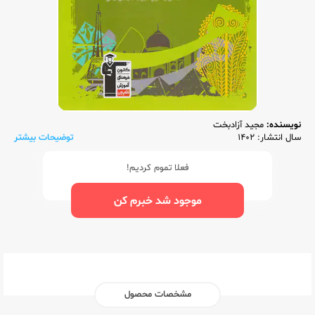
نویسنده:
مجید آزادبخت
سال انتشار: 1402
توضیحات بیشتر
فعلا تموم کردیم!
موجود شد خبرم کن
مشخصات محصول
ناشر:‌
قلم چی