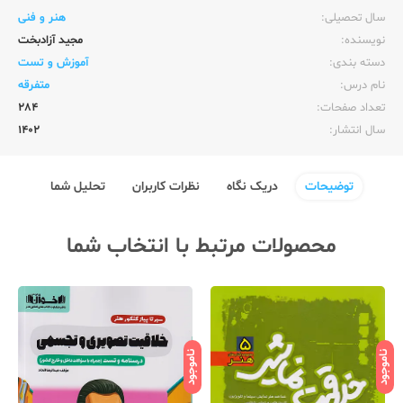
سال تحصیلی:‌
هنر و فنی
نویسنده:‌
مجید آزادبخت
دسته بندی:
آموزش و تست
نام درس:
متفرقه
تعداد صفحات:‌
284
سال انتشار:‌
1402
توضیحات
دریک نگاه
نظرات کاربران
تحلیل شما
محصولات مرتبط با انتخاب شما
ناموجود
ناموجود
نامو