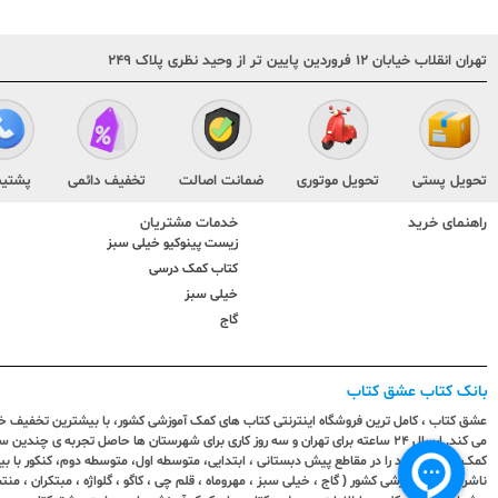
تهران انقلاب خیابان ۱۲ فروردین پایین تر از وحید نظری پلاک ۲۴۹
تحویل پستی
تحویل موتوری
ضمانت اصالت
تخفیف دائمی
پشتیب
راهنمای خرید
خدمات مشتریان
زیست پینوکیو خیلی سبز
کتاب کمک درسی
خیلی سبز
گاج
بانک کتاب عشق کتاب
عشق کتاب ، کامل ترین فروشگاه اینترنتی کتاب های کمک آموزشی کشور، با بیشترین تخفیف خری
می کند. ارسال ٢٤ ساعته برای تهران و سه روز کاری برای شهرستان ها حاصل تجربه ی چ
کمک آموزشی خود را در مقاطع پیش دبستانی ، ابتدایی، متوسطه اول، متوسطه دوم، کنکور با 
ناشران کمک آموزشی کشور ( گاج ، خیلی سبز ، مهروماه ، قلم چی ، کاگو ، گلواژه ، مبتکران ، منتش