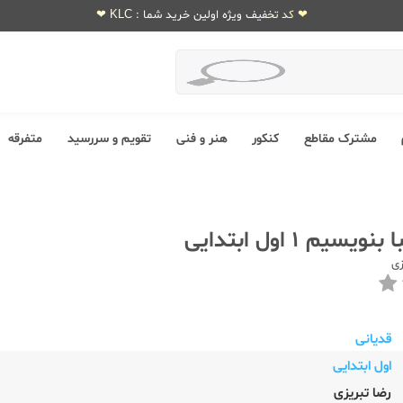
❤ کد تخفیف ویژه اولین خرید شما : KLC ❤
مشترک مقاطع
کنکور
هنر و فنی
تقویم و سررسید
متفرقه
سیم 1 اول ابتدایی
زی
قدیانی
اول ابتدایی
رضا تبریزی