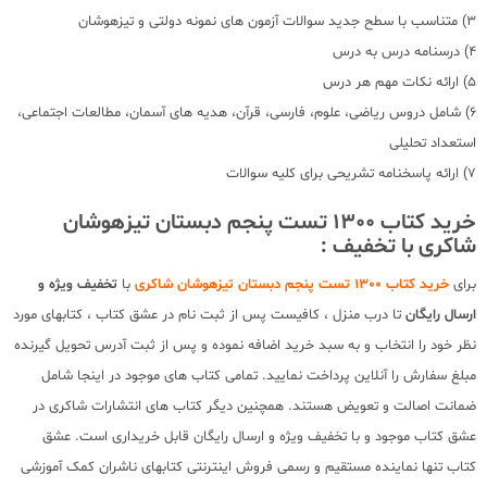
3) متناسب با سطح جدید سوالات آزمون های نمونه دولتی و تیزهوشان
4) درسنامه درس به درس
5) ارائه نکات مهم هر درس
6) شامل دروس ریاضی، علوم، فارسی، قرآن، هدیه های آسمان، مطالعات اجتماعی،
استعداد تحلیلی
7) ارائه پاسخنامه تشریحی برای کلیه سوالات
خرید کتاب 1300 تست پنجم دبستان تیزهوشان
شاکری با تخفیف :
برای
خرید کتاب 1300 تست پنجم دبستان تیزهوشان شاکری
با
تخفیف ویژه و
ارسال رایگان
تا درب منزل ، کافیست پس از ثبت نام در عشق کتاب ، کتابهای مورد
نظر خود را انتخاب و به سبد خرید اضافه نموده و پس از ثبت آدرس تحویل گیرنده
مبلغ سفارش را آنلاین پرداخت نمایید. تمامی کتاب های موجود در اینجا شامل
ضمانت اصالت و تعویض هستند. همچنین دیگر کتاب های انتشارات شاکری در
عشق کتاب موجود و با تخفیف ویژه و ارسال رایگان قابل خریداری است. عشق
کتاب تنها نماینده مستقیم و رسمی فروش اینترنتی کتابهای ناشران کمک آموزشی