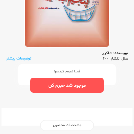
نویسنده:
شاکری
سال انتشار: 1400
توضیحات بیشتر
فعلا تموم کردیم!
موجود شد خبرم کن
مشخصات محصول
ناشر:‌
شاکری