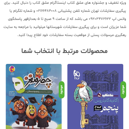
ویژه تخفیف و جشنواره های عشق کتاب اینستاگرام عشق کتاب را دنبال کنید. برای
پیگیری سفارشات تهران شماره تلفن پشتیبانی 02166484008 و شماره تلگرام یا
واتس اپ 09203472622 می باشد که از ساعت 9 صبح تا 5 بعدازظهر پاسخگوی
شما عزیزان است و برای پیگیری سفارشات شهرستانها میتوانید با مراجعه به سایت
رهگیری مرسولات پستی از موقعیت بسته سفارشات خود اطلاع پیدا کنید.
محصولات مرتبط با انتخاب شما
موجود
موجود
موج