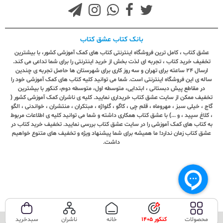
بانک کتاب عشق کتاب
عشق کتاب ، کامل ترین فروشگاه اینترنتی کتاب های کمک آموزشی کشور، با بیشترین
تخفیف خرید کتاب ، تجربه ای لذت بخش از خرید اینترنتی را برای شما تداعی می کند.
ارسال ٢٤ ساعته برای تهران و سه روز کاری برای شهرستان ها حاصل تجربه ی چندین
ساله ی این فروشگاه اینترنتی است. شما می توانید کلیه کتاب های کمک آموزشی خود را
در مقاطع پیش دبستانی ، ابتدایی، متوسطه اول، متوسطه دوم، کنکور با بیشترین
تخفیف ممکن از سایت عشق کتاب خریداری نمایید. کلیه ی ناشران کمک آموزشی کشور (
گاج ، خیلی سبز ، مهروماه ، قلم چی ، کاگو ، گلواژه ، مبتکران ، منتشران ، خواندنی ، الگو
، کلاغ سپید ، و ...) با عشق کتاب همکاری داشته و شما می توانید کلیه ی اطلاعات مربوط
به کتاب های کمک آموزشی را در سایت عشق کتاب بررسی نمایید. تخفیف خرید کتاب در
عشق کتاب زمان ندارد! ما همیشه برای شما پیشنهاد ویژه و تخفیف های متنوع خواهیم
داشت.
محصولات
کنکور 1405
خانه
ناشران
سبدخرید
تمامی حقوق این سایت متعلق به فروشگاه عشق کتاب می‌باشد.