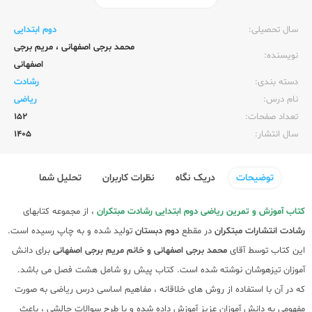
ناشر:‌
مبتکران
سال تحصیلی:‌
دوم ابتدایی
محمد برجی اصفهانی
،
مریم برجی
نویسنده:‌
اصفهانی
دسته بندی:
رشادت
نام درس:
ریاضی
تعداد صفحات:‌
152
سال انتشار:‌
1405
توضیحات
دریک نگاه
نظرات کاربران
تحلیل شما
کتاب آموزش و تمرین ریاضی دوم ابتدایی رشادت مبتکران
، از مجموعه کتابهای
رشادت
انتشارات مبتکران
در مقطع
دوم دبستان
تولید شده و به چاپ رسیده است.
این کتاب توسط آقای
محمد برجی اصفهانی و خانم مریم برجی اصفهانی
برای دانش
آموزان تیزهوشان نوشته شده است. کتاب پیش رو شامل هشت فصل می باشد.
که در آن با استفاده از روش های خلاقانه ، مفاهیم اساسی درس ریاضی به صورت
مفهومی به دانش آموزان عزیز آموزش داده شده و با طرح سوالات چالشی ، باعث