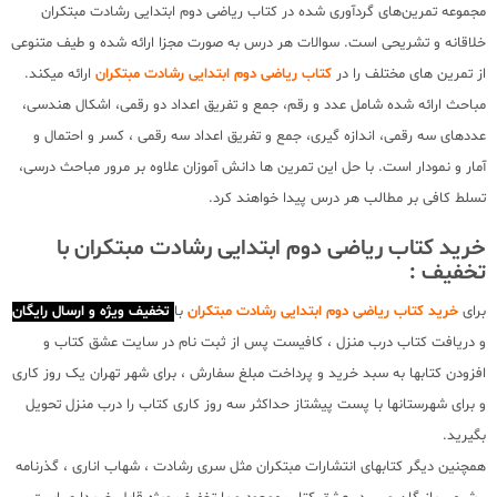
مجموعه تمرین‌های گردآوری شده در کتاب ریاضی دوم ابتدایی رشادت مبتکران
خلاقانه و تشریحی است. سوالات هر درس به صورت مجزا ارائه شده و طیف متنوعی
از تمرین های مختلف را در
کتاب ریاضی دوم ابتدایی رشادت مبتکران
ارائه میکند.
مباحث ارائه شده شامل عدد و رقم، جمع و تفریق اعداد دو رقمی، اشکال هندسی،
عددهای سه رقمی، اندازه گیری، جمع و تفریق اعداد سه رقمی ، کسر و احتمال و
آمار و نمودار است. با حل این تمرین ها دانش آموزان علاوه بر مرور مباحث درسی،
تسلط کافی بر مطالب هر درس پیدا خواهند کرد.
خرید کتاب ریاضی دوم ابتدایی رشادت مبتکران با
تخفیف :
برای
خرید کتاب ریاضی دوم ابتدایی رشادت مبتکران
با
تخفیف ویژه و ارسال رایگان
و دریافت کتاب درب منزل ، کافیست پس از ثبت نام در سایت عشق کتاب و
افزودن کتابها به سبد خرید و پرداخت مبلغ سفارش ، برای شهر تهران یک روز کاری
و برای شهرستانها با پست پیشتاز حداکثر سه روز کاری کتاب را درب منزل تحویل
بگیرید.
همچنین دیگر کتابهای انتشارات مبتکران مثل سری رشادت ، شهاب اناری ، گذرنامه