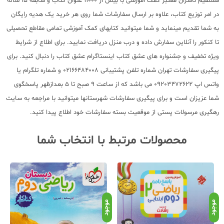
مستقیم ناشران معتبر کمک آموزشی با بیش از 11000 عنوان کتاب و سابقه 15 ساله
در امر توزیع کتاب، علاوه بر ارسال سفارشات شما روی هر خرید یک هدیه رایگان
به شما تقدیم مینماید و شما میتوانید کتابهای کمک آموزشی تمامی مقاطع تحصیلی
تا کنکور را آنلاین سفارش داده و درب منزل دریافت نمایید. برای اطلاع از شرایط
ویژه تخفیف و جشنواره های عشق کتاب اینستاگرام عشق کتاب را دنبال کنید. برای
پیگیری سفارشات تهران شماره تلفن پشتیبانی 02166484008 و شماره تلگرام یا
واتس اپ 09203472622 می باشد که از ساعت 9 صبح تا 5 بعدازظهر پاسخگوی
شما عزیزان است و برای پیگیری سفارشات شهرستانها میتوانید با مراجعه به سایت
رهگیری مرسولات پستی از موقعیت بسته سفارشات خود اطلاع پیدا کنید.
محصولات مرتبط با انتخاب شما
موجود
موجود
موج