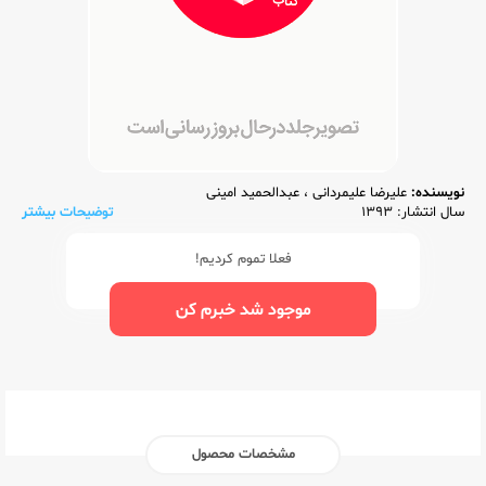
نویسنده:
علیرضا علیمردانی
،
عبدالحمید امینی
سال انتشار: 1393
توضیحات بیشتر
فعلا تموم کردیم!
موجود شد خبرم کن
مشخصات محصول
ناشر:‌
فار