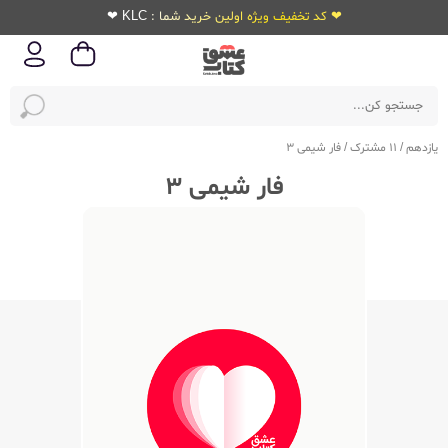
❤ کد تخفیف ویژه اولین خرید شما : KLC ❤
یازدهم
/
11 مشترک
/
فار شیمی 3
فار شیمی 3