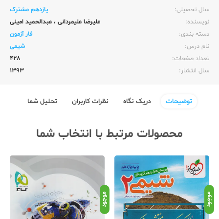
سال تحصیلی:‌
یازدهم مشترک
نویسنده:‌
علیرضا علیمردانی
،
عبدالحمید امینی
دسته بندی:
فار آزمون
نام درس:
شیمی
تعداد صفحات:‌
428
سال انتشار:‌
1393
توضیحات
دریک نگاه
نظرات کاربران
تحلیل شما
محصولات مرتبط با انتخاب شما
موجود
موجود
موج