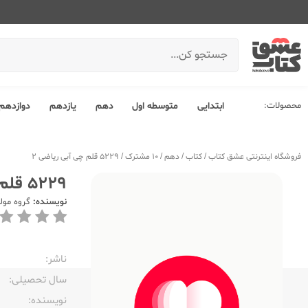
محصولات:
ابتدایی
متوسطه اول
دهم
یازدهم
دوازدهم
فروشگاه اینترنتی عشق کتاب
/
کتاب
/
دهم
/
10 مشترک
/
5229 قلم چی آبی ریاضی 2
5229 قلم چی آبی ریاضی 2
نویسنده:
گروه مول
ناشر:‌
سال تحصیلی:‌
نویسنده:‌