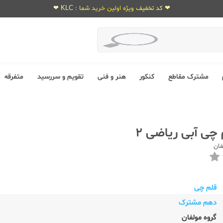
❤ کد تخفیف ویژه اولین خرید شما : KLC ❤
مشترک مقاطع
کنکور
هنر و فنی
تقویم و سررسید
متفرقه
فان
قلم چی
دهم مشترک
گروه مولفان