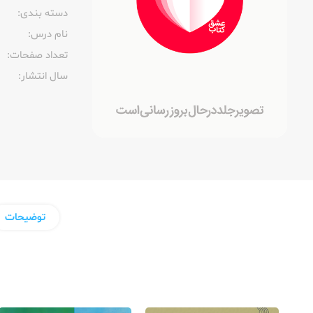
دسته بندی:
نام درس:
تعداد صفحات:‌
سال انتشار:‌
توضیحات