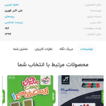
سال تحصیلی:‌
دهم تجربی
نویسنده:‌
علی اکبر ظهری
دسته بندی:
پرسمان
نام درس:
زیست شناسی
تعداد صفحات:‌
156
سال انتشار:‌
1394
توضیحات
دریک نگاه
نظرات کاربران
تحلیل شما
محصولات مرتبط با انتخاب شما
موجود
موجود
موج