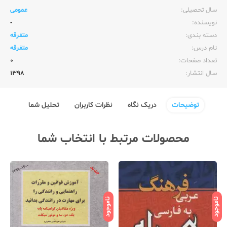
سال تحصیلی:‌
عمومی
نویسنده:‌
-
دسته بندی:
متفرقه
نام درس:
متفرقه
تعداد صفحات:‌
0
سال انتشار:‌
1398
توضیحات
دریک نگاه
نظرات کاربران
تحلیل شما
محصولات مرتبط با انتخاب شما
ناموجود
ناموجود
نامو