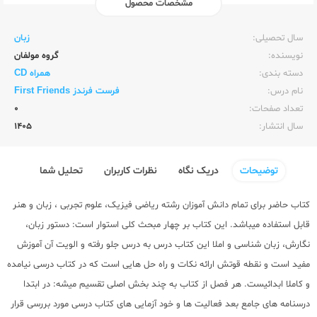
مشخصات محصول
ناشر:‌
زبان خارجه
سال تحصیلی:‌
زبان
نویسنده:‌
گروه مولفان
دسته بندی:
همراه CD
نام درس:
فرست فرندز First Friends
تعداد صفحات:‌
0
سال انتشار:‌
1405
توضیحات
دریک نگاه
نظرات کاربران
تحلیل شما
کتاب حاضر برای تمام دانش آموزان رشته ریاضی فیزیک، علوم تجربی ، زبان و هنر
قابل استفاده میباشد. این کتاب بر چهار مبحث کلی استوار است: دستور زبان،
نگارش، زبان شناسی و املا این کتاب درس به درس جلو رفته و الویت آن آموزش
مفید است و نقطه قوتش ارائه نکات و راه حل هایی است که در کتاب درسی نیامده
و کاملا ابدائیست. هر فصل از کتاب به چند بخش اصلی تقسیم میشه: در ابتدا
درسنامه های جامع بعد فعالیت ها و خود آزمایی های کتاب درسی مورد بررسی قرار