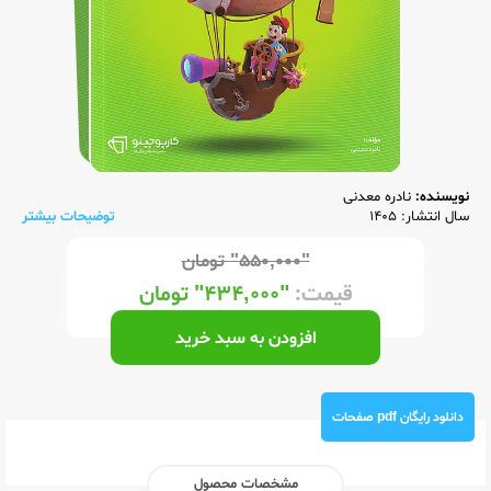
نویسنده:
نادره معدنی
سال انتشار: 1405
توضیحات بیشتر
"۵۵۰,۰۰۰"
تومان
قیمت:
"۴۳۴,۰۰۰"
تومان
افزودن به سبد خرید
دانلود رایگان pdf صفحات
مشخصات محصول