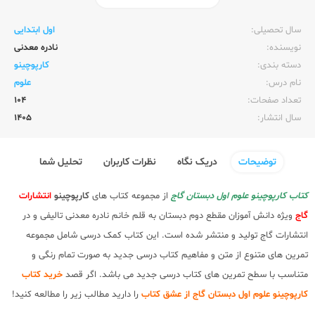
ناشر:‌
گاج
سال تحصیلی:‌
اول ابتدایی
نویسنده:‌
نادره معدنی
دسته بندی:
کارپوچینو
نام درس:
علوم
تعداد صفحات:‌
104
سال انتشار:‌
1405
توضیحات
دریک نگاه
نظرات کاربران
تحلیل شما
کتاب کارپوچینو علوم اول دبستان گاج
از مجموعه کتاب های
کارپوچینو
انتشارات
گاج
ویژه دانش آموزان مقطع دوم دبستان به قلم خانم نادره معدنی تالیفی و در
انتشارات گاج تولید و منتشر شده است. این کتاب کمک درسی شامل مجموعه
تمرین های متنوع از متن و مفاهیم کتاب درسی جدید به صورت تمام رنگی و
متناسب با سطح تمرین های کتاب درسی جدید می باشد. اگر قصد
خرید کتاب
کارپوچینو علوم اول دبستان گاج از عشق کتاب
را دارید مطالب زیر را مطالعه کنید!