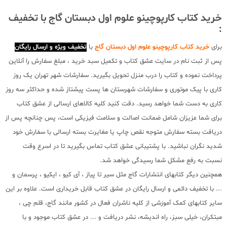
خرید کتاب کارپوچینو علوم اول دبستان گاج با تخفیف
:
برای
خرید کتاب کارپوچینو علوم اول دبستان گاج
با
تخفیف ویژه و ارسال رایگان
پس از ثبت نام در سایت عشق کتاب و تکمیل سبد خرید ، مبلغ سفارش را آنلاین
پرداخت نموده و کتاب را درب منزل تحویل بگیرید. سفارشات شهر تهران یک روز
کاری با پیک موتوری و سفارشات شهرستان ها پست پیشتاز شده و حداکثر سه روز
کاری به دست شما خواهد رسید. دقت کنید کلیه کالاهای ارسالی از عشق کتاب
برای شما عزیزان شامل ضمانت اصالت و سلامت فیزیکی است، پس چنانچه پس از
دریافت بسته سفارش متوجه نقص چاپ یا مغایرت بسته ارسالی با سفارش خود
شدید نگران نباشید. با پشتیبانی عشق کتاب تماس بگیرید تا در اسرع وقت
نسبت به رفع مشکل شما رسیدگی خواهد شد.
همچنین دیگر کتابهای انتشارات گاج مثل سیر تا پیاز ، آی کیو ، ایکیو ، پرسمان و
... با تخفیف دائمی و ارسال رایگان در عشق کتاب قابل خریداری است. علاوه بر این
سایر کتابهای کمک آموزشی از کلیه ناشران فعال در کشور مانند گاج، قلم چی ،
مبتکران، خیلی سبز، راه اندیشه، نشر دریافت و ... در عشق کتاب موجود و با