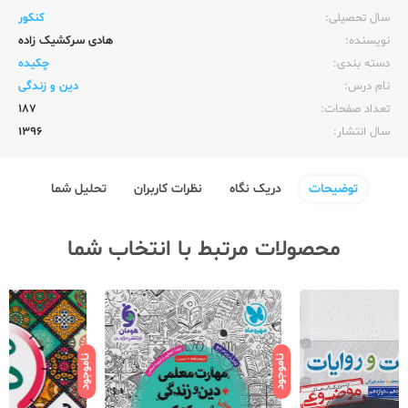
سال تحصیلی:‌
کنکور
نویسنده:‌
هادی سرکشیک زاده
دسته بندی:
چکیده
نام درس:
دین و زندگی
تعداد صفحات:‌
187
سال انتشار:‌
1396
توضیحات
دریک نگاه
نظرات کاربران
تحلیل شما
محصولات مرتبط با انتخاب شما
ناموجود
ناموجود
نامو