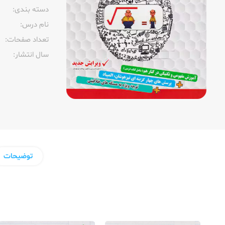
دسته بندی:
نام درس:
تعداد صفحات:‌
سال انتشار:‌
توضیحات