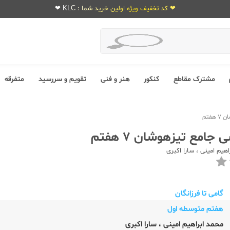
❤ کد تخفیف ویژه اولین خرید شما : KLC ❤
مشترک مقاطع
کنکور
هنر و فنی
تقویم و سررسید
متفرقه
فتم
جامع تیزهوشان 7 هفتم
اهیم امینی
،
سارا اکبری
گامی تا فرزانگان
هفتم متوسطه اول
محمد ابراهیم امینی
،
سارا اکبری