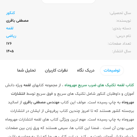
ناشر:‌
مهر و ماه
سال تحصیلی:‌
کنکور
نویسنده:‌
مصطفی باقری
دسته بندی:
لقمه
نام درس:
ریاضی
تعداد صفحات:‌
176
سال انتشار:‌
1405
توضیحات
دریک نگاه
نظرات کاربران
تحلیل شما
کتاب لقمه تکنیک های ضرب سریع مهروماه
، از مجموعه کتابهای
لقمه
ویژه دانش
آموزان و داوطلبان کنکور شامل تکنیک های سریع و فوق سریع توسط
انتشارات
مهروماه
به چاپ رسیده است. مولف این کتاب
مهندس مصطفی باقری
از اساتید
برجسته کشور هستند که تا امروز چندین کتاب پرفروش از ایشان در انتشارات
مهروماه به چاپ رسیده است. مهم ترین ویژگی کتاب های لقمه انتشارات مهروماه
جیبی بودن آن است . ضمنا این کتاب ها، سیمی هستند که ورق زدن بین صفحات
را برای دانش آموزان راحت می کند. در این کتاب هر جا که نیاز به محاسبه باشد،